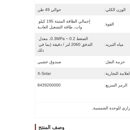
الوزن الكلي:
حوالي 49 طن
إجمالي الطاقة المثبتة 195 كيلو 
القوة:
وات، طاقة التشغيل العادية
الضغط 0.2 ~ 0.3MPa، معدل 
مياه التبريد:
التدفق 2060 لتر / دقيقة (بما في 
ذلك
حزمة النقل:
صندوق خشبي
لعلامة التجارية:
X-Solar
الرمز السريع:
8439200000
حراري للوحدة الشمسية
, 
وصف المنتج