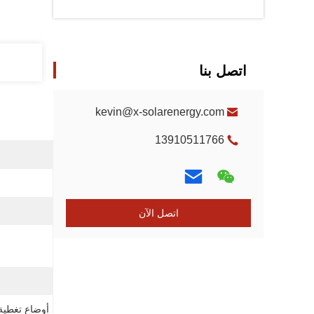
اتصل بنا
kevin@x-solarenergy.com
13910511766
اتصل الآن
أوضاع تغطية ا