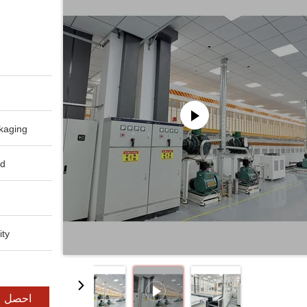
aging:
d:
ty:
احصل ع