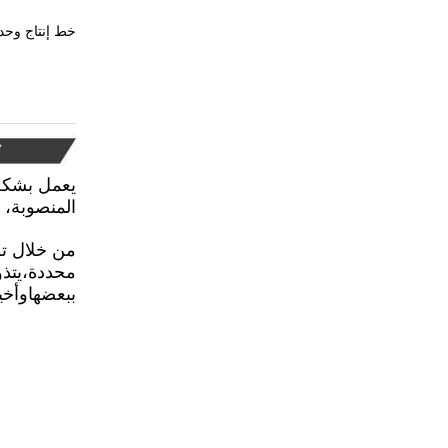
خط إنتاج وحدا
يعمل بشكل 
المنصوبة، 
من خلال تط
محددة،يتذو
ببعضهاوأخير