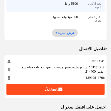
الحد الأدنى
5800 واط
لكمية
القدرة على
300 ميغاواط سنويا
العرض
عرض المزيد
تفاصيل الاتصال
Mr. Kevin
لا، لا، لا1011، شارع تشنغتشينغ، مدينة جيانغين، مقاطعة جيانغسو،
الصين 214400
13910511766
ﺎﺘﺼﻟ ﺍﻶﻧ
احصل على افضل سعر ل